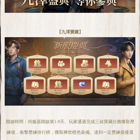
【九澤寶藏】
開啟時間：伺服器開啟第1-9天。玩家通過完成三叔寶藏任務獲取歷
練值，衝擊歷練排行榜，獲取稀世橙色裝備。達到一定歷練值後還